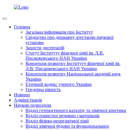
Головна
Загальна інформація про Інститут
Свідоцтво про державну атестацію наукової
установи
Захисти дисертацій
Статут Інституту фізичної хімії ім. Л.В.
Писаржевського НАН України
Концепція розвитку Інституту фізичної хімії ім.
Л.В. Писаржевського НАН України
Концепція розвитку Національної академії наук
України
Етичний кодекс ученого України
Гендерна рівність
Новини
Адміністрація
Наукові підрозділи
Відділ гетерогенного каталізу та хімічної кінетики
Відділ пористих речовин і матеріалів
Відділ фізико-неорганічної хімії
Відділ хімічної будови та функціональних