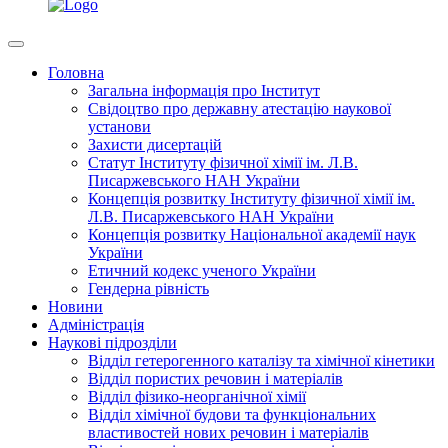
Головна
Загальна інформація про Інститут
Свідоцтво про державну атестацію наукової
установи
Захисти дисертацій
Статут Інституту фізичної хімії ім. Л.В.
Писаржевського НАН України
Концепція розвитку Інституту фізичної хімії ім.
Л.В. Писаржевського НАН України
Концепція розвитку Національної академії наук
України
Етичний кодекс ученого України
Гендерна рівність
Новини
Адміністрація
Наукові підрозділи
Відділ гетерогенного каталізу та хімічної кінетики
Відділ пористих речовин і матеріалів
Відділ фізико-неорганічної хімії
Відділ хімічної будови та функціональних
властивостей нових речовин і матеріалів