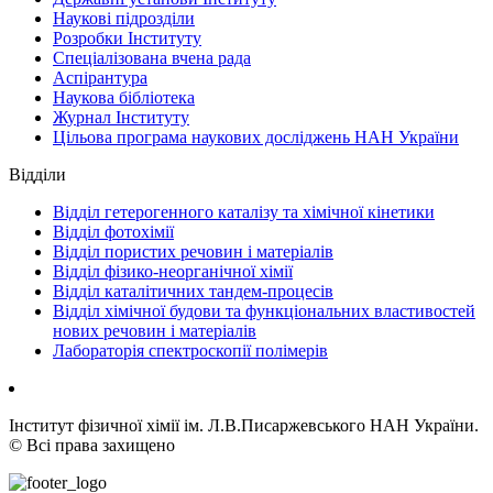
Наукові підрозділи
Розробки Інституту
Спеціалізована вчена рада
Аспірантура
Наукова бiблiотека
Журнал Інституту
Цільова програма наукових досліджень НАН України
Відділи
Відділ гетерогенного каталізу та хімічної кінетики
Відділ фотохімії
Відділ пористих речовин і матеріалів
Відділ фізико-неорганічної хімії
Відділ каталітичних тандем-процесів
Відділ хімічної будови та функціональних властивостей
нових речовин і матеріалів
Лабораторія спектроскопії полімерів
Інститут фізичної хімії ім. Л.В.Писаржевського НАН України.
© Всі права захищено