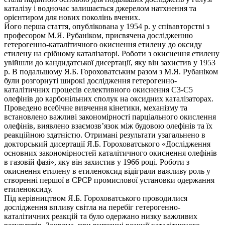
каталізу і водночас залишається джерелом натхнення та
орієнтиром для нових поколінь вчених.
Його перша стаття, опублікована у 1954 р. у співавторстві з
професором М.Я. Рубаніком, присвячена дослідженню
гетерогенно-каталітичного окиснення етилену до оксиду
етилену на срібному каталізаторі. Роботи з окиснення етилену
увійшли до кандидатської дисертації, яку він захистив у 1953
р. В подальшому Я.Б. Гороховатським разом з М.Я. Рубаніком
були розгорнуті широкі дослідження гетерогенно-
каталітичних процесів селективного окиснення С3-С5
олефінів до карбонільних сполук на оксидних каталізаторах.
Проведено всебічне вивчення кінетики, механізму та
встановлено важливі закономірності парціального окислення
олефінів, виявлено взаємозв’язок між будовою олефінів та їх
реакційною здатністю. Отримані результати узагальнено в
докторський дисертації Я.Б. Гороховатського «Дослідження
основних закономірностей каталітичного окиснення олефінів
в газовій фазі», яку він захистив у 1966 році. Роботи з
окиснення етилену в етиленоксид відіграли важливу роль у
створенні першої в СРСР промислової установки одержання
етиленоксиду.
Під керівництвом Я.Б. Гороховатського проводилися
дослідження впливу світла на перебіг гетерогенно-
каталітичних реакцій та було одержано низку важливих