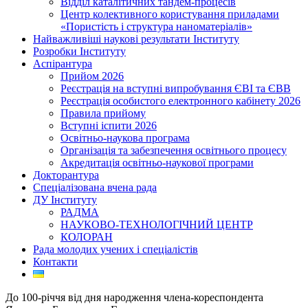
Відділ каталітичних тандем-процесів
Центр колективного користування приладами
«Пористість і структура наноматеріалів»
Найважливіші наукові результати Інституту
Розробки Інституту
Аспірантура
Прийом 2026
Реєстрація на вступні випробування ЄВІ та ЄВВ
Реєстрація особистого електронного кабінету 2026
Правила прийому
Вступні іспити 2026
Освітньо-наукова програма
Організація та забезпечення освітнього процесу
Акредитація освітньо-наукової програми
Докторантура
Спеціалізована вчена рада
ДУ Інституту
РАДМА
НАУКОВО-ТЕХНОЛОГІЧНИЙ ЦЕНТР
КОЛОРАН
Рада молодих учених і спеціалістів
Контакти
До 100-річчя від дня народження члена-кореспондента