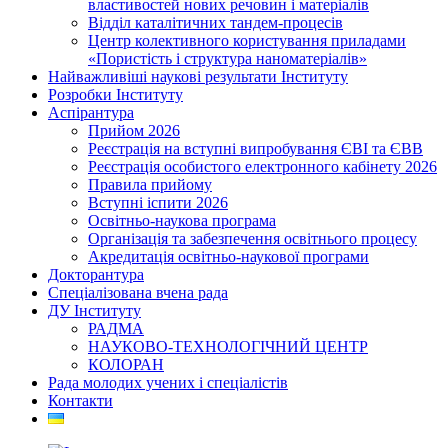
властивостей нових речовин і матеріалів
Відділ каталітичних тандем-процесів
Центр колективного користування приладами
«Пористість і структура наноматеріалів»
Найважливіші наукові результати Інституту
Розробки Інституту
Аспірантура
Прийом 2026
Реєстрація на вступні випробування ЄВІ та ЄВВ
Реєстрація особистого електронного кабінету 2026
Правила прийому
Вступні іспити 2026
Освітньо-наукова програма
Організація та забезпечення освітнього процесу
Акредитація освітньо-наукової програми
Докторантура
Спеціалізована вчена рада
ДУ Інституту
РАДМА
НАУКОВО-ТЕХНОЛОГІЧНИЙ ЦЕНТР
КОЛОРАН
Рада молодих учених і спеціалістів
Контакти