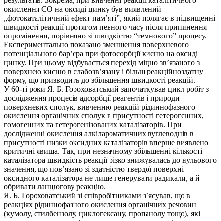
результатів. Зокрема, при вивченні реакції каталітичного
окислення СО на оксиді цинку був виявлений
„фотокаталітичний ефект пам’яті”, який полягає в підвищенні
швидкості реакції протягом певного часу після припинення
опромінення, порівняно зі швидкістю “темнового” процесу.
Експериментально показано зменшення поверхневого
потенціального бар’єра при фотосорбції кисню на оксиді
цинку. При цьому відбувається перехід міцно зв’язаного з
поверхнею кисню в слабозв’язану і більш реакційноздатну
форму, що призводить до збільшення швидкості реакцій.
У 60-ті роки Я. Б. Гороховатський започаткував цикл робіт з
дослідження процесів адсорбції реагентів і природи
поверхневих сполук, вивченню реакцій рідиннофазного
окислення органічних сполук в присутності гетерогенних,
гомогенних та гетерогенізованих каталізаторів. При
дослідженні окислення алкілароматичних вуглеводнів в
присутності низки оксидних каталізаторів вперше виявлено
критичні явища. Так, при незначному збільшенні кількості
каталізатора швидкість реакції різко знижувалась до нульового
значення, що пов’язано зі здатністю твердої поверхні
оксидного каталізатора не лише генерувати радикали, а й
обривати ланцюгову реакцію.
Я. Б. Гороховатський зі співробітниками з’ясував, що в
реакціях рідиннофазного окислення органічних речовин
(кумолу, етилбензолу, циклогексану, пропанолу тощо), які