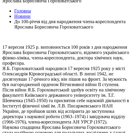
Ярослава Борисовича Гороховатського
Головна
Новини
До 100-річчя від дня народження члена-кореспондента
Ярослава Борисовича Гороховатського
17 вересня 1925 р. виповнюється 100 років з дня народження
Ярослава Борисовича Гороховатського, відомого українського
фізико-хіміка, члена-кореспондента, доктора хімічних наук,
професора.
Я.Б. Гороховатський народився 17 вересня 1925 року у місті
Олександрія Кіровоградської області. В липні 1942, не
досягнувши 17-річного віку, він пішов на фронт. За мужність
був нагороджений орденом Вітчизняної війни II ступеня.
Після війни Я.Б. Гороховатський здобув освіту на хімічному
факультеті Київського державного університету ім. Т.Г.
Шевченка (1945-1950) та присвятив себе науковій діяльності в
Інституті фізичної хімії ім. Л.В. Писаржевського НАН
України, де пройшов шлях від аспіранта до заступника
директора з наукової роботи (1963–1974) і завідувача відділу
(1966-1976), члена-кореспондента АН УРСР (1972).
Наукова спадщина Ярослава Борисовича Гороховатського
стала надійною основою для подальших досліджень у галузі