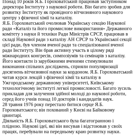
Понад 10 років Я.Б. Гороховатський працював заступником
директора Інституту з наукової роботи. Він багато зробив для
розвитку Інституту як провідного вітчизняного наукового
центру з фізичної хімії та каталізу.
Я.Б. Гороховатський очолював Українську секцію Наукової
ради «Каталіз та його промислове використання» Державного
комітету з науки й техніки Ради Міністрів СРСР, працював в
складі Наукової ради з каталізу АН СРСР та Української секції
цієї ради, був членом вченої ради та спеціалізованої вченої
ради Інституту. Він брав активну участь в цілому ряді
міжнародних конгресів, симпозіумів та семінарів з каталізу.
Його контакти із зарубіжними вченими стимулювали
виконання спільних досліджень, сприяли популяризації
досягнень вітчизняної науки за кордоном. Я.Б. Гороховатський
читав курси лекцій з фізичної хімії та каталізу в
Ужгородському державному університеті, Київському
технологічному інституті легкої промисловості. Багато зусиль
прикладав для залучення здібної молоді до наукової роботи,
серед його учнів понад 10 докторів і кандидатів наук.
28 травня 1976 року перестало битися серце Я.Б.
Гороховатського; він похований у Києві на Байковому
цвинтарі.
Діяльність Я.Б. Гороховатського була багатогранною і
плідною. Наукові ідеї, які він висував і відстоював у своїх
працях, перебували на передньому краю розвитку науки.