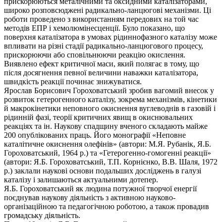
прискорюються металічними та оксидними каталізаторами,
широко розповсюджені радикально-ланцюгові механізми. Ці
роботи проведено з використанням передових на той час
методів ЕПР і хемолюмінесценції. Було показано, що
поверхня каталізатора в умовах рідиннофазного каталізу може
впливати на різні стадії радикально-ланцюгового процесу,
прискорюючи або сповільнюючи реакцію окислення.
Виявлено ефект критичної маси, який полягає в тому, що
після досягнення певної величини наважки каталізатора,
швидкість реакції починає знижуватися.
Ярослав Борисович Гороховатський зробив вагомий внесок у
розвиток гетерогенного каталізу, зокрема механізмів, кінетики
й макрокінетики неповного окиснення вуглеводнів в газовій і
рідинній фазі, теорії критичних явищ в окиснювальних
реакціях та ін. Наукову спадщину вченого складають майже
200 опублікованих праць. Його монографії «Неповне
каталітичне окиснення олефінів» (автори: М.Я. Рубанік, Я.Б.
Гороховатський, 1964 р.) та «Гетерогенно-гомогенні реакції»
(автори: Я.Б. Гороховатський, Т.П. Корнієнко, В.В. Шаля, 1972
р.) заклали наукові основи подальших досліджень в галузі
каталізу і залишаються актуальними дотепер.
Я.Б. Гороховатський як людина потужної творчої енергії
поєднував наукову діяльність з активною науково-
організаційною та педагогічною роботою, а також провадив
громадську діяльність.