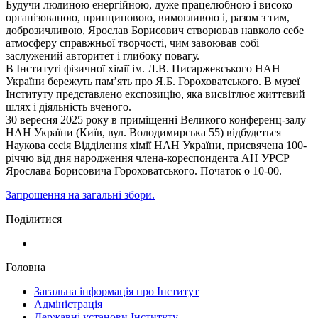
Будучи людиною енергійною, дуже працелюбною і високо
організованою, принциповою, вимогливою і, разом з тим,
доброзичливою, Ярослав Борисович створював навколо себе
атмосферу справжньої творчості, чим завоював собі
заслужений авторитет і глибоку повагу.
В Інституті фізичної хімії ім. Л.В. Писаржевського НАН
України бережуть пам’ять про Я.Б. Гороховатського. В музеї
Інституту представлено експозицію, яка висвітлює життєвий
шлях і діяльність вченого.
30 вересня 2025 року в приміщенні Великого конференц-залу
НАН України (Київ, вул. Володимирська 55) відбудеться
Наукова сесія Відділення хімії НАН України, присвячена 100-
річчю від дня народження члена-кореспондента АН УРСР
Ярослава Борисовича Гороховатського. Початок о 10-00.
Запрошення на загальні збори.
Поділитися
Головна
Загальна інформація про Інститут
Адміністрація
Державні установи Інституту