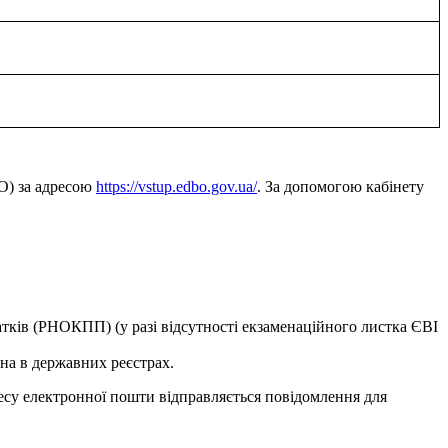
БО) за адресою
https://vstup.edbo.gov.ua/
. За допомогою кабінету
датків (РНОКПП) (у разі відсутності екзаменаційного листка ЄВІ
пна в державних реєстрах.
дресу електронної пошти відправляється повідомлення для