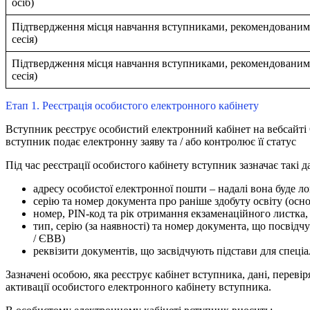
осіб)
Підтвердження місця навчання вступниками, рекомендованими
сесія)
Підтвердження місця навчання вступниками, рекомендованими
сесія)
Етап 1. Реєстрація особистого електронного кабінету
Вступник реєструє особистий електронний кабінет на вебсайті 
вступник подає електронну заяву та / або контролює її статус
Під час реєстрації особистого кабінету вступник зазначає такі да
адресу особистої електронної пошти – надалі вона буде ло
серію та номер документа про раніше здобуту освіту (осно
номер, PIN-код та рік отримання екзаменаційного листка,
тип, серію (за наявності) та номер документа, що посвід
/ ЄВВ)
реквізити документів, що засвідчують підстави для спеціа
Зазначені особою, яка реєструє кабінет вступника, дані, перев
активації особистого електронного кабінету вступника.