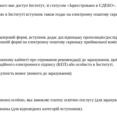
кого має доступ Інститут, зі статусом «Зареєстровано в ЄДЕБО».
ях в Інституті вступник також подає на електронну поштову скр
 паперовій формі, вступник додає дослідницьку пропозицію/дослід
ктронній формі на електронну поштову скриньку приймальної коміс
нному кабінеті про отримання рекомендації до зарахування, щоб
аційного електронного підпису (КЕП) або особисто в Інституті.
упність вимог (вимоги до зарахування):
чною) особою, яка замовляє платну освітню послугу (для зарахув
овника (для відповідних категорій вступників).