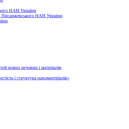
ви
ського НАН України
.В. Писаржевського НАН України
аїни
тей нових речовин і матеріалів
тість і структура наноматеріалів»