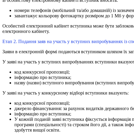
В особистому електронному кабінеті вступник вносить:
номери телефонів (мобільний та/або домашній) із зазначе
завантажує кольорову фотокартку розміром до 1 Мб у форма
Особистий електронний кабінет вступника може бути заблокова
електронного кабінету.
Етап 2. Подання заяв на участь у вступних випробуваннях із спе
Заяви в електронній формі подаються вступником шляхом їх за
У заяві на участь у вступних випробуваннях вступники вказуют
код конкурсної пропозиції;
інформацію про вступника;
назву (назви) вступного випробування (вступних випробу
У заяві на участь у конкурсному відборі вступники вказують:
код конкурсної пропозиції;
джерело фінансування: за рахунок видатків державного б
інформацію про вступника;
У кожній поданій заяві вступника фіксується інформація
програми (спеціальності) та строком його дії, а також інф
здобуття вищої освіти.