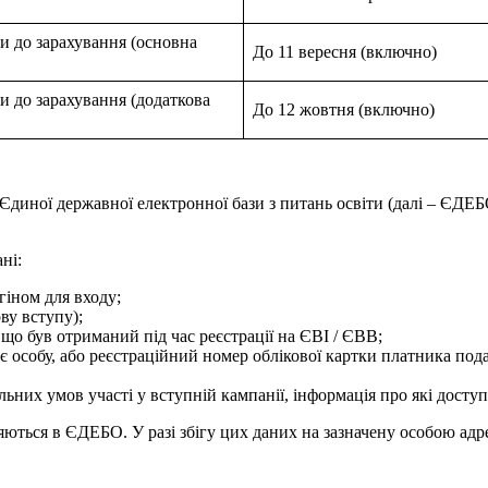
 до зарахування (основна
До 11 вересня (включно)
 до зарахування (додаткова
До 12 жовтня (включно)
Єдиної державної електронної бази з питань освіти (далі – ЄДЕ
ні:
гіном для входу;
ву вступу);
 що був отриманий під час реєстрації на ЄВІ / ЄВВ;
чує особу, або реєстраційний номер облікової картки платника по
льних умов участі у вступній кампанії, інформація про які досту
іряються в ЄДЕБО. У разі збігу цих даних на зазначену особою а