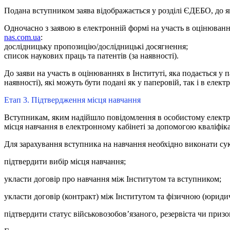
Подана вступником заява відображається у розділі ЄДЕБО, до я
Одночасно з заявою в електронній формі на участь в оцінюванн
nas.com.ua
:
дослідницьку пропозицію/дослідницькі досягнення;
список наукових праць та патентів (за наявності).
До заяви на участь в оцінюваннях в Інституті, яка подається у
наявності), які можуть бути подані як у паперовій, так і в еле
Етап 3. Підтвердження місця навчання
Вступникам, яким надійшло повідомлення в особистому електро
місця навчання в електронному кабінеті за допомогою кваліфік
Для зарахування вступника на навчання необхідно виконати сук
підтвердити вибір місця навчання;
укласти договір про навчання між Інститутом та вступником;
укласти договір (контракт) між Інститутом та фізичною (юриди
підтвердити статус військовозобов’язаного, резервіста чи приз