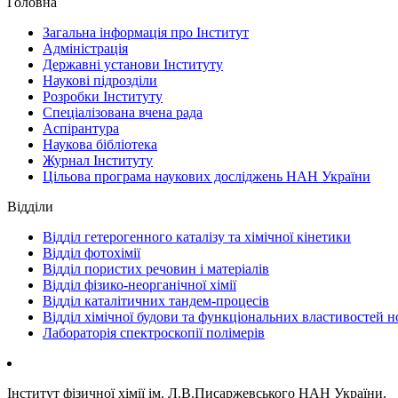
Головна
Загальна інформація про Інститут
Адміністрація
Державні установи Інституту
Наукові підрозділи
Розробки Інституту
Спеціалізована вчена рада
Аспірантура
Наукова бiблiотека
Журнал Інституту
Цільова програма наукових досліджень НАН України
Відділи
Відділ гетерогенного каталізу та хімічної кінетики
Відділ фотохімії
Відділ пористих речовин і матеріалів
Відділ фізико-неорганічної хімії
Відділ каталітичних тандем-процесів
Відділ хімічної будови та функціональних властивостей н
Лабораторія спектроскопії полімерів
Інститут фізичної хімії ім. Л.В.Писаржевського НАН України.