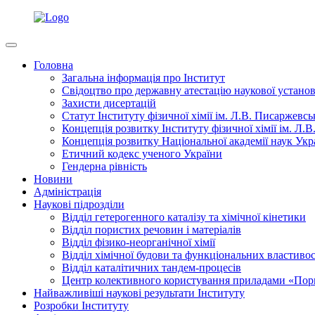
Головна
Загальна інформація про Інститут
Свідоцтво про державну атестацію наукової устано
Захисти дисертацій
Статут Інституту фізичної хімії ім. Л.В. Писаржев
Концепція розвитку Інституту фізичної хімії ім. Л
Концепція розвитку Національної академії наук Укр
Етичний кодекс ученого України
Гендерна рівність
Новини
Адміністрація
Наукові підрозділи
Відділ гетерогенного каталізу та хімічної кінетики
Відділ пористих речовин і матеріалів
Відділ фізико-неорганічної хімії
Відділ хімічної будови та функціональних властивос
Відділ каталітичних тандем-процесів
Центр колективного користування приладами «Порис
Найважливіші наукові результати Інституту
Розробки Інституту