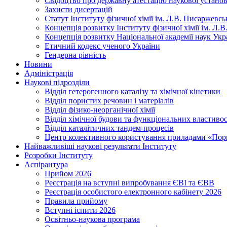
Свідоцтво про державну атестацію наукової устано
Захисти дисертацій
Статут Інституту фізичної хімії ім. Л.В. Писаржев
Концепція розвитку Інституту фізичної хімії ім. Л
Концепція розвитку Національної академії наук Укр
Етичний кодекс ученого України
Гендерна рівність
Новини
Адміністрація
Наукові підрозділи
Відділ гетерогенного каталізу та хімічної кінетики
Відділ пористих речовин і матеріалів
Відділ фізико-неорганічної хімії
Відділ хімічної будови та функціональних властивос
Відділ каталітичних тандем-процесів
Центр колективного користування приладами «Порис
Найважливіші наукові результати Інституту
Розробки Інституту
Аспірантура
Прийом 2026
Реєстрація на вступні випробування ЄВІ та ЄВВ
Реєстрація особистого електронного кабінету 2026
Правила прийому
Вступні іспити 2026
Освітньо-наукова програма