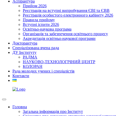
Аспірантура
Прийом 2026
Реєстрація на вступні випробування ЄВІ та ЄВВ
Реєстрація особистого електронного кабінету 2026
Правила прийому
Вступні іспити 2026
Освітньо-наукова програма
Організація та забезпечення освітнього процесу
Акредитація освітньо-наукової програми
Докторантура
Спеціалізована вчена рада
ДУ Інституту
РАДМА
НАУКОВО-ТЕХНОЛОГІЧНИЙ ЦЕНТР
КОЛОРАН
Рада молодих учених і спеціалістів
Контакти
Головна
Загальна інформація про Інститут