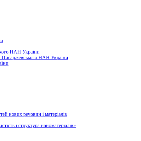
ви
ського НАН України
.В. Писаржевського НАН України
аїни
тей нових речовин і матеріалів
тість і структура наноматеріалів»