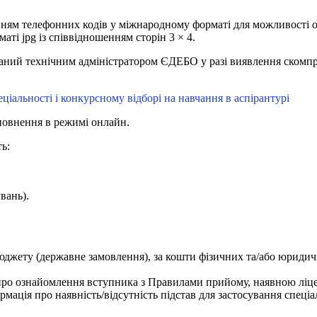
нням телефонних кодів у міжнародному форматі для можливості о
ті jpg із співвідношенням сторін 3 × 4.
ний технічним адміністратором ЄДЕБО у разі виявлення скомпро
ціальності і конкурсному відборі на навчання в аспірантурі
повнення в режимі онлайн.
ь:
вань).
юджету (державне замовлення), за кошти фізичних та/або юридичн
 про ознайомлення вступника з Правилами прийому, наявною ліцен
ормація про наявність/відсутність підстав для застосування спец