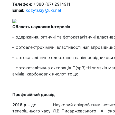
Телефон:
+380 (67) 2914911
Email:
kozytskiy@ukr.net
Область наукових інтересів
– одержання, оптичні та фотокаталітичні властив
– фотоелектрохімічні властивості напівпровідни
– фотокаталітичне одержання напівпровідникови
– фотокаталітична активація C(sp3)–H зв’язків м
амінів, карбонових кислот тощо.
Професійний досвід
20
16 р. –
до
Науковий співробітник Інститут
теперішнього часу
Л.В. Писаржевського НАН Укр