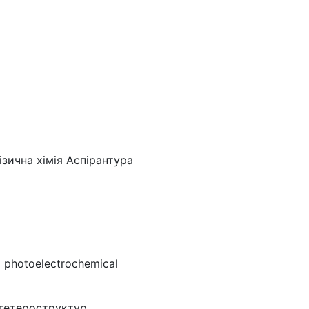
ізична хімія Аспірантура
d photoelectrochemical
 гетероструктур