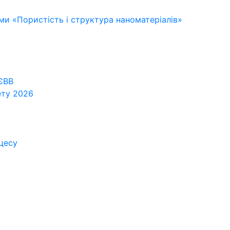
и «Пористість і структура наноматеріалів»
 ЄВВ
ету 2026
оцесу