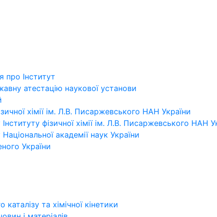
я про Інститут
жавну атестацію наукової установи
й
зичної хімії ім. Л.В. Писаржевського НАН України
 Інституту фізичної хімії ім. Л.В. Писаржевського НАН У
 Національної академії наук України
еного України
о каталізу та хімічної кінетики
човин і матеріалів