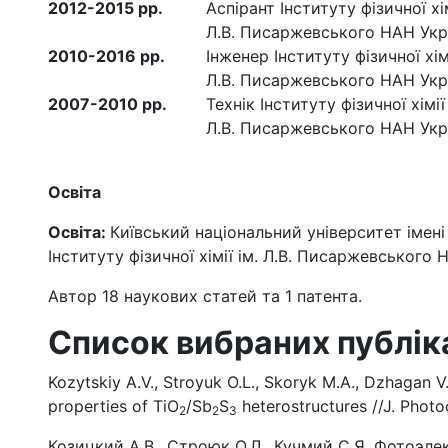
2012-
2015 рр.
Аспірант Інституту фізичної хім
Л.В. Писаржевського НАН Укр
2010-
2016 рр.
Інженер Інституту фізичної хімі
Л.В. Писаржевського НАН Укр
2007-2010 р
р.
Технік Інституту фізичної хімії 
Л.В. Писаржевського НАН Укр
Освіта
Освіта:
Київський національний університет імені 
Інституту фізичної хімії ім. Л.В. Писаржевського 
Автор 18 наукових статей та 1 патента.
Список вибраних публік
Kozytskiy A.V., Stroyuk O.L., Skoryk M.A., Dzhagan 
properties of TiO
/Sb
S
heterostructures //J. Photoc
2
2
3
Козицкий А.В., Строюк О.Л., Кучмий С.Я. Фотоэ