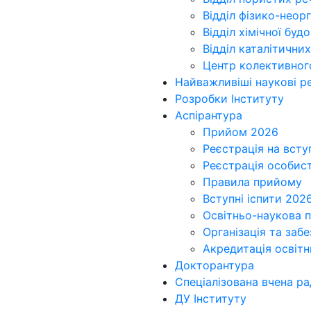
Відділ фізико-неорга
Відділ хімічної бу
Відділ каталітични
Центр колективног
Найважливіші наукові ре
Розробки Інституту
Аспірантура
Прийом 2026
Реєстрація на всту
Реєстрація особис
Правила прийому
Вступні іспити 202
Освітньо-наукова 
Організація та заб
Акредитація освіт
Докторантура
Спеціалізована вчена ра
ДУ Інституту