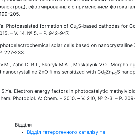
оэлектрод), сформированных с применением фотокатал
 199–205.
.Ya. Photoassisted formation of Cu
S-based cathodes for CdS
x
015. – V. 14, № 5. – P. 942-947.
ic photoelectrochemical solar cells based on nanocrystalli
P. 227-233.
 V.M., Zahn D. R.T., Skoryk M.A. , Moskalyuk V.O. Morpholog
 nanocrystalline ZnO films sensitized with Cd
Zn
S nanopa
x
1–x
 S.Ya. Electron energy factors in photocatalytic methylviol
chem. Photobiol. A: Chem. – 2010.
–
V. 210, № 2-3. – P. 209
Відділи
Відділ гетерогенного каталізу та