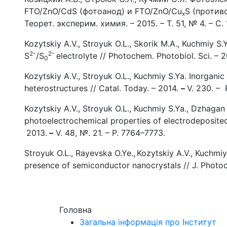
FTO/ZnO/CdS (фотоанод) и FTO/ZnO/Cu
S (против
x
Теорет. эксперим. химия. – 2015. – Т. 51, № 4. – С.
Kozytskiy A.V., Stroyuk O.L., Skorik M.A., Kuchmiy S
2-
2-
S
/S
electrolyte // Photochem. Photobiol. Sci. – 2
0
Kozytskiy A.V., Stroyuk O.L., Kuchmiy S.Ya. Inorgan
heterostructures // Catal. Today. – 2014.
–
V. 230. – 
Kozytskiy A.V., Stroyuk O.L., Kuchmiy S.Ya., Dzhagan
photoelectrochemical properties of electrodeposited
2013.
–
V. 48, №. 21. – P. 7764–7773.
Stroyuk O.L., Rayevska O.Ye.,
Kozytskiy A.V., Kuchmiy
presence of semi­conductor nanocrystals // J. Photo
Головна
Загальна інформація про Інститут