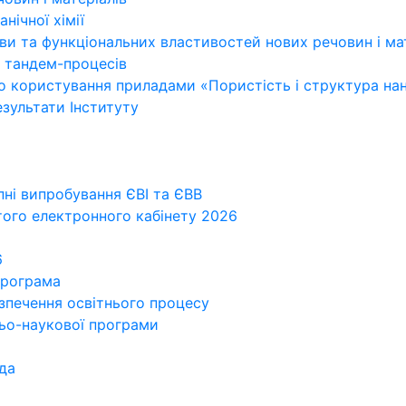
нічної хімії
дови та функціональних властивостей нових речовин і ма
х тандем-процесів
о користування приладами «Пористість і структура нан
зультати Інституту
пні випробування ЄВІ та ЄВВ
того електронного кабінету 2026
6
програма
езпечення освітнього процесу
ньо-наукової програми
да