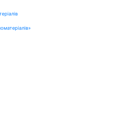
теріалів
оматеріалів»