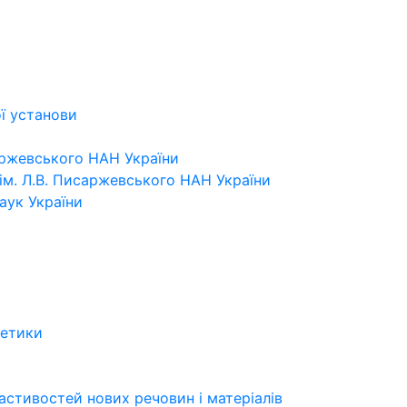
ї установи
саржевського НАН України
ї ім. Л.В. Писаржевського НАН України
аук України
нетики
ластивостей нових речовин і матеріалів