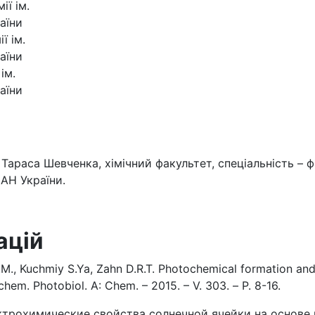
ії ім.
аїни
ї ім.
аїни
ім.
аїни
Тараса Шевченка, хімічний факультет, спеціальність – ф
НАН України.
ацій
V.M., Kuchmiy S.Ya, Zahn D.R.T. Photochemical formation an
hem. Photobiol. A: Chem. – 2015. – V. 303. – Р. 8-16.
лектрохимические свойства солнечной ячейки на основе