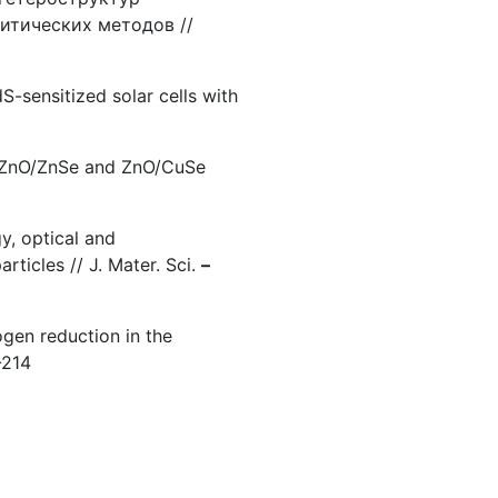
итических методов //
-sensitized solar cells with
ne ZnO/ZnSe and ZnO/CuSe
y, optical and
rticles // J. Mater. Sci.
–
ogen reduction in the
-214