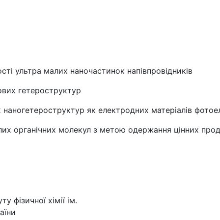
ості ультра малих наночастинок напівпровідників
кових гетероструктур
х наногетероструктур як електродних матеріалів фотое
алих органічних молекул з метою одержання цінних про
у фізичної хімії ім.
аїни