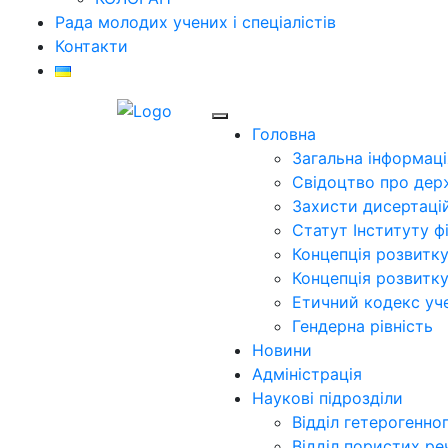
Рада молодих учених і спеціалістів
Контакти
Головна
Загальна інформаці
Свідоцтво про дер
Захисти дисертаці
Статут Інституту фі
Концепція розвитку
Концепція розвитку
Етичний кодекс уч
Гендерна рівність
Новини
Адміністрація
Наукові підрозділи
Відділ гетерогенног
Відділ пористих ре