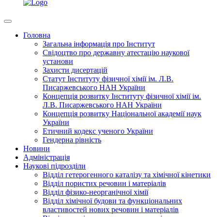
Головна
Загальна інформація про Інститут
Свідоцтво про державну атестацію наукової
установи
Захисти дисертацій
Статут Інституту фізичної хімії ім. Л.В.
Писаржевського НАН України
Концепція розвитку Інституту фізичної хімії ім.
Л.В. Писаржевського НАН України
Концепція розвитку Національної академії наук
України
Етичний кодекс ученого України
Гендерна рівність
Новини
Адміністрація
Наукові підрозділи
Відділ гетерогенного каталізу та хімічної кінетики
Відділ пористих речовин і матеріалів
Відділ фізико-неорганічної хімії
Відділ хімічної будови та функціональних
властивостей нових речовин і матеріалів