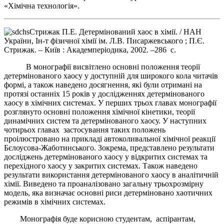
«Хімічна технологія».
Стрижак П.Е. Детермінований хаос в хімії. / НАН
України, Ін-т фізичної хімії ім. Л.В. Писаржевського ; П.Є.
Стрижак. – Київ : Академперіодика, 2002. –286 с.
В монографії висвітлено основні положення теорії
детермінованого хаосу у доступній для широкого кола читачів
формі, а також наведено досягнення, які були отримані на
протязі останніх 15 років у дослідженнях детермінованого
хаосу в хімічних системах. У перших трьох главах монографії
розглянуто основні положення хімічної кінетики, теорії
динамічних систем та детермінованого хаосу. У наступних
чотирьох главах застосування таких положень
проілюстровано на прикладі автоколивальної хімічної реакції
Бєлоусова-Жаботинського. Зокрема, представлено результати
досліджень детермінованого хаосу у відкритих системах та
перехідного хаосу у закритих системах. Також наведено
результати використання детермінованого хаосу в аналітичній
хімії. Виведено та проаналізовано загальну трьохрозмірну
модель, яка визначає основні риси детерміновано хаотичних
режимів в хімічних системах.
Монографія буде корисною студентам, аспірантам,