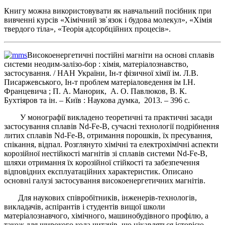
Книгу можна використовувати як навчальний посібник при
вивченні курсів «Хімічний зв̕ язок і будова молекул», «Хімія
твердого тіла», «Теорія адсорбційних процесів».
Високоенергетичні постійні магніти на основі сплавів
системи неодим-залізо-бор : хімія, матеріалознавство,
застосування. / НАН України, Ін-т фізичної хімії ім. Л.В.
Писаржевського, Ін-т проблем матеріаловедення ім І.Н.
Францевича ; П. А. Манорик, А. О. Павлюков, В. К.
Бухтіяров та ін. – Київ : Наукова думка, 2013. – 396 с.
У монографії викладено теоретичні та практичні засади
застосування сплавів Nd-Fe-B, сучасні технології подрібнення
литих сплавів Nd-Fe-B, отримання порошків, їх пресування,
спікання, відпал. Розглянуто хімічні та електрохімічні аспекти
корозійної нестійкості магнітів зі сплавів системи Nd-Fe-B,
шляхи отримання їх корозійної стійкості та забезпечення
відповідних експлуатаційних характеристик. Описано
основні галузі застосування високоенергетичних магнітів.
Для наукових співробітників, інженерів-технологів,
викладачів, аспірантів і студентів вищої школи
матеріалознавчого, хімічного, машинобудівного профілю, а
також для широкого кола читачів, що цікавляться історією