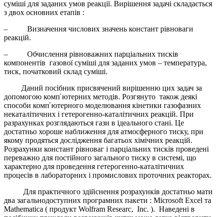
суміші для заданих умов реакції. Вирішення задачі складається
з двох основних етапів :
– Визначення числових значень констант рівноваги
реакцій.
– Обчислення рівноважних парціальних тисків
компонентів газової суміші для заданих умов – температура,
тиск, початковий склад суміші.
Даний посібник присвячений вирішенню цих задач за
допомогою комп̕ ютерних методів. Розгянуто також деякі
способи комп̕ ютерного моделювання кінетики газофазних
некаталітичних і гетерогенно-каталітичних реакцій. При
разрахунках розглядаються гази в ідеального стані. Це
достатньо хороше наближення для атмосферного тиску, при
якому продяться дослідження багатьох хімічних реакцій.
Розрахунки констант рівноваг і парціальних тисків проведені
переважно для постійного загального тиску в системі, що
характерно для проведення гетерогенно-каталітичних
процесів в лабораторних і промислових проточних реакторах.
Для практичного здійснення розрахунків достатньо мати
два загальнодоступних програмних пакети : Microsoft Excel та
Mathematica ( продукт Wolfram Researc, Inc. ). Наведені в