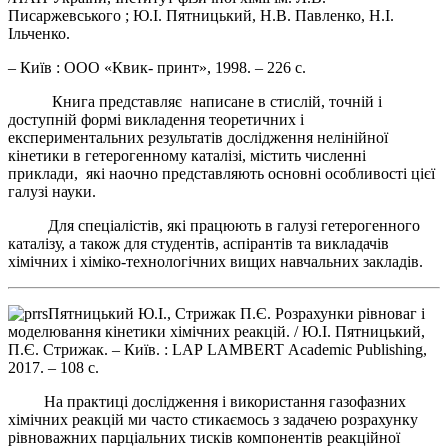
Писаржевського ; Ю.І. Пятницький, Н.В. Павленко, Н.І.
Ільченко.
– Київ : ООО «Квик- принт», 1998. – 226 с.
Книга представляє написане в стислій, точній і
доступній формі викладення теоретичних і
експериментальних результатів дослідження нелінійної
кінетики в гетерогенному каталізі, містить численні
приклади, які наочно представляють основні особливості цієї
галузі науки.
Для спеціалістів, які працюють в галузі гетерогенного
каталізу, а також для студентів, аспірантів та викладачів
хімічних і хіміко-технологічних вищих навчальних закладів.
Пятницький Ю.І., Стрижак П.Є. Розрахунки рівноваг і
моделювання кінетики хімічних реакцій. / Ю.І. Пятницький,
П.Є. Стрижак. – Київ. : LAP LAMBERT Academic Publishing,
2017. – 108 с.
На практиці дослідження і використання газофазних
хімічних реакцій ми часто стикаємось з задачею розрахунку
рівноважних парціальних тисків компонентів реакційної