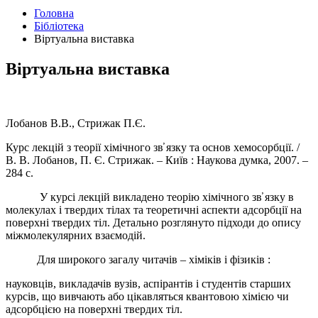
Головна
Бібліотека
Віртуальна виставка
Віртуальна виставка
Лобанов В.В., Стрижак П.Є.
Курс лекцій з теорії хімічного зв̕ язку та основ хемосорбції. /
В. В. Лобанов, П. Є. Стрижак. – Київ : Наукова думка, 2007. –
284 с.
У курcі лекцій викладено теорію хімічного зв̕ язку в
молекулах і твердих тілах та теоретичні аспекти адсорбції на
поверхні твердих тіл. Детально розглянуто підходи до опису
міжмолекулярних взаємодій.
Для широкого загалу читачів – хіміків і фізиків :
науковців, викладачів вузів, аспірантів і студентів старших
курсів, що вивчають або цікавляться квантовою хімією чи
адсорбцією на поверхні твердих тіл.