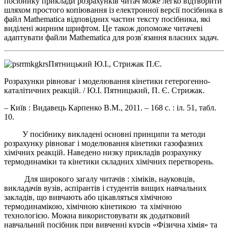
посібнику приклади розрахунків читач може легко відтворити
шляхом простого копіювання із електронної версії посібника в
файл Mathematica відповідних частин тексту посібника, які
виділені жирним шрифтом. Це також допоможе читачеві
адаптувати файли Mathematica для розв̕ язання власних задач.
Пятницький Ю.І., Стрижак П.Є.
Розрахунки рівноваг і моделювання кінетики гетерогенно-
каталітичних реакцій. / Ю.І. Пятницький, П. Є. Стрижак.
– Київ : Видавець Карпенко В.М., 2011. – 168 с. : іл. 51, табл.
10.
У посібнику викладені основні принципи та методи
розрахунку рівноваг і моделювання кінетики газофазних
хімічних реакцій. Наведено низку прикладів розрахунку
термодинаміки та кінетики складних хімічних перетворень.
Для широкого загалу читачів : хіміків, науковців,
викладачів вузів, аспірантів і студентів вищих навчальних
закладів, що вивчають або цікавляться хімічною
термодинамікою, хімічною кінетикою та хімічною
технологією. Можна використовувати як додатковий
навчальний посібник при вивченні курсів «Фізична хімія» та