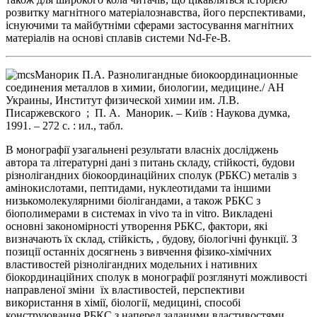
розвитку магнітного матеріалознавства, його перспективами,
існуючими та майбутніми сферами застосування магнітних
матеріалів на основі сплавів системи Nd-Fe-B.
Манорик П.А. Разнолигандные биокоординационные
соединения металлов в химии, биологии, медицине./ АН
Украины, Институт физической химии им. Л.В.
Писаржевского ; П. А. Манорик. – Київ : Наукова думка,
1991. – 272 с. : ил., табл.
В монографії узагальнені результати власніх досліджень
автора та літературні дані з питань складу, стійкості, будови
різнолігандних біокоординаційних сполук (РБКС) металів з
амінокислотами, пептидами, нуклеотидами та іншими
низькомолекулярними біолігандами, а також РБКС з
біополимерами в системах in vivo та in vitro. Викладені
основні закономірності утворення РБКС, фактори, які
визначають їх склад, стійкість, , будову, біологічні функції. З
позиції останніх досягнень з вивчення фізико-хімічних
властивостей різнолігандних модельних і нативних
біокординаційних сполук в монографії розглянуті можливості
направленої зміни їх властивостей, перспективи
використання в хімії, біології, медицині, способі
конструювання РБКС з наперед заданими властивостями.