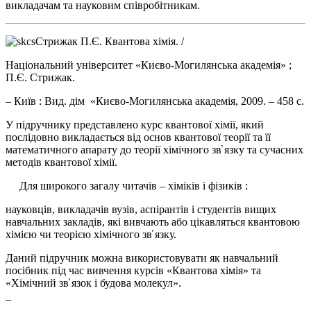
викладачам та науковим співробітникам.
Стрижак П.Є. Квантова хімія. /
Національний університет «Києво-Могилянська академія» ;
П.Є. Стрижак.
– Київ : Вид. дім «Києво-Могилянська академія, 2009. – 458 с.
У підручнику представлено курс квантової хімії, який
послідовно викладається від основ квантової теорії та її
математичного апарату до теорії хімічного зв̕ язку та сучасних
методів квантової хімії.
Для широкого загалу читачів – хіміків і фізиків :
науковців, викладачів вузів, аспірантів і студентів вищих
навчальних закладів, які вивчають або цікавляться квантовою
хімією чи теорією хімічного зв̕ язку.
Даний підручник можна використовувати як навчальний
посібник під час вивчення курсів «Квантова хімія» та
«Хімічний зв̕ язок і будова молекул».
_