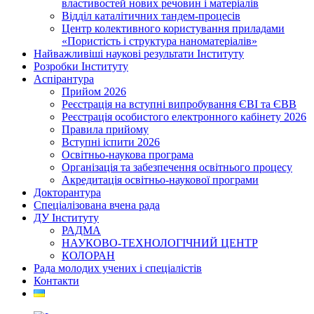
властивостей нових речовин і матеріалів
Відділ каталітичних тандем-процесів
Центр колективного користування приладами
«Пористість і структура наноматеріалів»
Найважливіші наукові результати Інституту
Розробки Інституту
Аспірантура
Прийом 2026
Реєстрація на вступні випробування ЄВІ та ЄВВ
Реєстрація особистого електронного кабінету 2026
Правила прийому
Вступні іспити 2026
Освітньо-наукова програма
Організація та забезпечення освітнього процесу
Акредитація освітньо-наукової програми
Докторантура
Спеціалізована вчена рада
ДУ Інституту
РАДМА
НАУКОВО-ТЕХНОЛОГІЧНИЙ ЦЕНТР
КОЛОРАН
Рада молодих учених і спеціалістів
Контакти