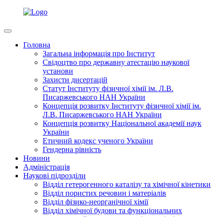
Головна
Загальна інформація про Інститут
Свідоцтво про державну атестацію наукової
установи
Захисти дисертацій
Статут Інституту фізичної хімії ім. Л.В.
Писаржевського НАН України
Концепція розвитку Інституту фізичної хімії ім.
Л.В. Писаржевського НАН України
Концепція розвитку Національної академії наук
України
Етичний кодекс ученого України
Гендерна рівність
Новини
Адміністрація
Наукові підрозділи
Відділ гетерогенного каталізу та хімічної кінетики
Відділ пористих речовин і матеріалів
Відділ фізико-неорганічної хімії
Відділ хімічної будови та функціональних