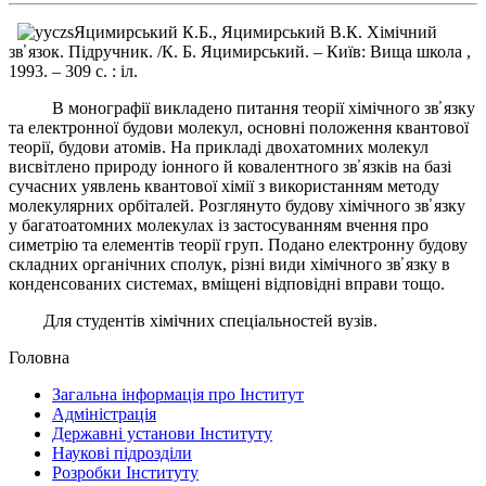
Яцимирський К.Б., Яцимирський В.К. Хімічний
зв̕ язок. Підручник. /К. Б. Яцимирський. – Київ: Вища школа ,
1993. – 309 с. : іл.
В монографії викладено питання теорії хімічного зв̕ язку
та електронної будови молекул, основні положення квантової
теорії, будови атомів. На прикладі двохатомних молекул
висвітлено природу іонного й ковалентного зв̕ язків на базі
сучасних уявлень квантової хімії з використанням методу
молекулярних орбіталей. Розглянуто будову хімічного зв̕ язку
у багатоатомних молекулах із застосуванням вчення про
симетрію та елементів теорії груп. Подано електронну будову
складних органічних сполук, різні види хімічного зв̕ язку в
конденсованих системах, вміщені відповідні вправи тощо.
Для студентів хімічних спеціальностей вузів.
Головна
Загальна інформація про Інститут
Адміністрація
Державні установи Інституту
Наукові підрозділи
Розробки Інституту