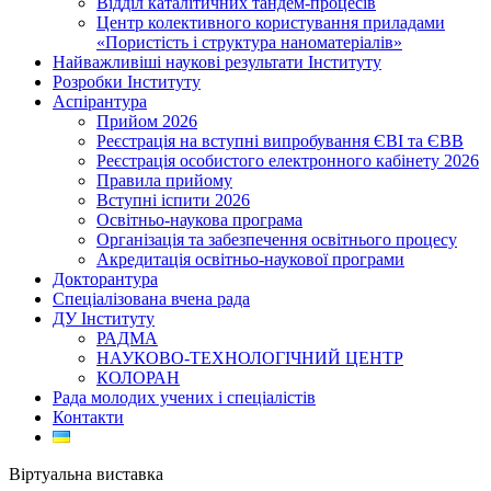
Відділ каталітичних тандем-процесів
Центр колективного користування приладами
«Пористість і структура наноматеріалів»
Найважливіші наукові результати Інституту
Розробки Інституту
Аспірантура
Прийом 2026
Реєстрація на вступні випробування ЄВІ та ЄВВ
Реєстрація особистого електронного кабінету 2026
Правила прийому
Вступні іспити 2026
Освітньо-наукова програма
Організація та забезпечення освітнього процесу
Акредитація освітньо-наукової програми
Докторантура
Спеціалізована вчена рада
ДУ Інституту
РАДМА
НАУКОВО-ТЕХНОЛОГІЧНИЙ ЦЕНТР
КОЛОРАН
Рада молодих учених і спеціалістів
Контакти
Віртуальна виставка