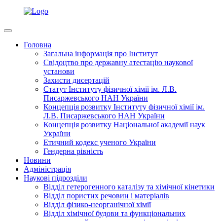
Головна
Загальна інформація про Інститут
Свідоцтво про державну атестацію наукової
установи
Захисти дисертацій
Статут Інституту фізичної хімії ім. Л.В.
Писаржевського НАН України
Концепція розвитку Інституту фізичної хімії ім.
Л.В. Писаржевського НАН України
Концепція розвитку Національної академії наук
України
Етичний кодекс ученого України
Гендерна рівність
Новини
Адміністрація
Наукові підрозділи
Відділ гетерогенного каталізу та хімічної кінетики
Відділ пористих речовин і матеріалів
Відділ фізико-неорганічної хімії
Відділ хімічної будови та функціональних