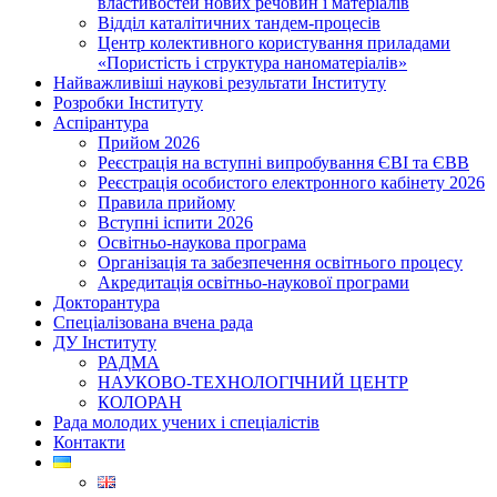
властивостей нових речовин і матеріалів
Відділ каталітичних тандем-процесів
Центр колективного користування приладами
«Пористість і структура наноматеріалів»
Найважливіші наукові результати Інституту
Розробки Інституту
Аспірантура
Прийом 2026
Реєстрація на вступні випробування ЄВІ та ЄВВ
Реєстрація особистого електронного кабінету 2026
Правила прийому
Вступні іспити 2026
Освітньо-наукова програма
Організація та забезпечення освітнього процесу
Акредитація освітньо-наукової програми
Докторантура
Спеціалізована вчена рада
ДУ Інституту
РАДМА
НАУКОВО-ТЕХНОЛОГІЧНИЙ ЦЕНТР
КОЛОРАН
Рада молодих учених і спеціалістів
Контакти