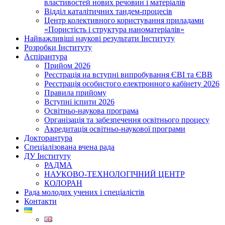
властивостей нових речовин і матеріалів
Відділ каталітичних тандем-процесів
Центр колективного користування приладами
«Пористість і структура наноматеріалів»
Найважливіші наукові результати Інституту
Розробки Інституту
Аспірантура
Прийом 2026
Реєстрація на вступні випробування ЄВІ та ЄВВ
Реєстрація особистого електронного кабінету 2026
Правила прийому
Вступні іспити 2026
Освітньо-наукова програма
Організація та забезпечення освітнього процесу
Акредитація освітньо-наукової програми
Докторантура
Спеціалізована вчена рада
ДУ Інституту
РАДМА
НАУКОВО-ТЕХНОЛОГІЧНИЙ ЦЕНТР
КОЛОРАН
Рада молодих учених і спеціалістів
Контакти