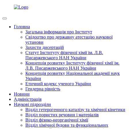
Головна
Загальна інформація про Інститут
Свідоцтво про державну атестацію наукової
установи
Захисти дисертацій
Статут Інституту фізичної хімії ім. Л.В.
Писаржевського НАН України
Концепція розвитку Інституту фізичної хімії ім.
Л.В. Писаржевського НАН України
Концепція розвитку Національної академії наук
України
Етичний кодекс ученого України
Гендерна рівність
Новини
Адміністрація
Наукові підрозділи
Відділ гетерогенного каталізу та хімічної кінетики
Відділ пористих речовин і матеріалів
Відділ фізико-неорганічної хімії
Відділ хімічної будови та функціональних