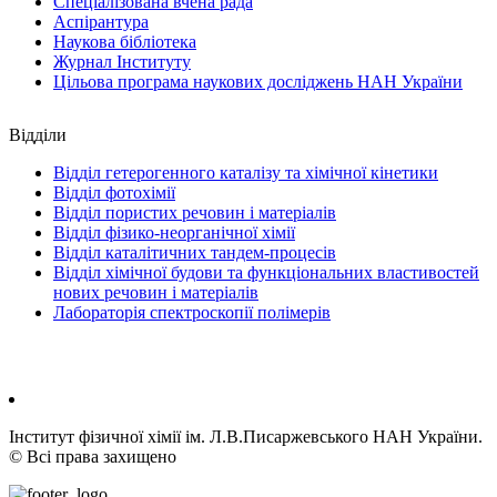
Спеціалізована вчена рада
Аспірантура
Наукова бiблiотека
Журнал Інституту
Цільова програма наукових досліджень НАН України
Відділи
Відділ гетерогенного каталізу та хімічної кінетики
Відділ фотохімії
Відділ пористих речовин і матеріалів
Відділ фізико-неорганічної хімії
Відділ каталітичних тандем-процесів
Відділ хімічної будови та функціональних властивостей
нових речовин і матеріалів
Лабораторія спектроскопії полімерів
Інститут фізичної хімії ім. Л.В.Писаржевського НАН України.
© Всі права захищено