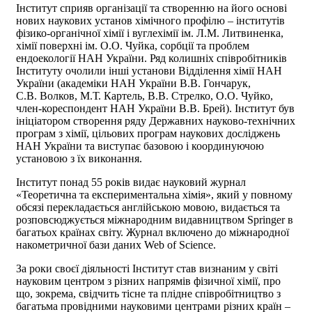
Інститут сприяв організації та створенню на його основі
нових наукових установ хімічного профілю – інститутів
фізико-органічної хімії і вуглехімії ім. Л.М. Литвиненка,
хімії поверхні ім. О.О. Чуйка, сорбції та проблем
ендоекології НАН України. Ряд колишніх співробітників
Інституту очолили інші установи Відділення хімії НАН
України (академіки НАН України В.В. Гончарук,
С.В. Волков, М.Т. Картель, В.В. Стрелко, О.О. Чуйко,
член-кореспондент НАН України В.В. Брей). Інститут був
ініціатором створення ряду Державних науково-технічних
програм з хімії, цільових програм наукових досліджень
НАН України та виступає базовою і координуючою
установою з їх виконання.
Інститут понад 55 років видає науковий журнал
«Теоретична та експериментальна хімія», який у повному
обсязі перекладається англійською мовою, видається та
розповсюджується міжнародним видавництвом
Springer в
багатьох країнах світу. Журнал включено до міжнародної
накометричної бази даних Web of Science.
За роки своєї діяльності Інститут став визнаним у світі
науковим центром з різних напрямів фізичної хімії, про
що, зокрема, свідчить тісне та плідне співробітництво з
багатьма провідними науковими центрами різних країн –