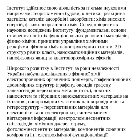
Інститут здійснює свою діяльність за п’ятьма науковими
напрямами: теорія хімічної будови, кінетика і реакційна
здатність; каталіз; адсорбція і адсорбенти; хімія високих
енергій; фізико-неорганічна хімія. Серед пріоритетів
наукових досліджень Інституту: фундаментальні основи
створення новітніх функціональних речовин і матеріалів;
фізико-хімічні принципи управління хімічними
реакціями; фізична хімія наноструктурних систем, 2D
структур різних класів, нанокомпозиційних матеріалів,
нанофазових явищ та квантоворозмірних ефектів.
Широкого розвитку в Інституті за роки незалежності
України набули дослідження з фізичної хімії
електропровідних органічних полімерів, графеноподібних
двовимірних структур (графену, оксидів графену,
халькогенідів перехідних металів та ін.), новітніх
наносистем та гібридних нанокомпозитних матеріалів на
їх основі, нанорозмірних частинок напівпровідників та
гетероструктур – перспективних матеріалів для
електроніки та оптоелектроніки, систем запису і
відтворення інформації, електролюмінесцентних
світлодіодів, хімічних джерел струму,
фотолюмінесцентних матеріалів, компонентів сонячних
комірок та ін.; електрохімічної функціоналізації