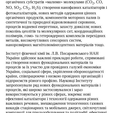
органічних субстратів «малими» молекулами (CO
, СО,
2
NO, SO
, CS
, H
S); створення нанофазних каталізаторів і
2
2
2
фотокаталізаторів, нових методів одержання цінних
органічних продуктів, компонентів моторних палив із
синтетичної та природної відновлюваної сировини,
процесів водневої енергетики, захисту довкілля; нових
поколінь цеолітів та молекулярних сит, координаційних
полімерів, гомо- та гетероядерних комплексів перехідних
металів, високочутливих сенсорних систем,
нанорозмірних магнітолюмінесцентних матеріалів тощо.
Інститут фізичної хімії ім. Л.В. Писаржевського НАН
України здійснює важливі прикладні роботи, спрямовані
на створення нових функціональних матеріалів та
процесів за їх участю для провідних галузей економіки
України, соціальної сфери, укріплення обороноздатності
країни, співпрацюючи з низкою провідних організацій і
підприємств різного профілю. Науковці Інституту
запропонували ряд нових функціональних матеріалів і
процесів, які широко застосовувалися і зараз
використовуються у різних сферах, зокрема: нові
ефективні каталізатори і технології одержання різних
важливих речовин, знешкодження техногенних газових
викидів стаціонарних та мобільних джерел, світлочутливі
композиції для приладобудування та поліграфії, ефективні