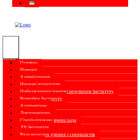
Головна
Новини
Адміністрація
Наукові підрозділи
Найважливіші наукові результати Інституту
Розробки Інституту
Аспірантура
Докторантура
Спеціалізована вчена рада
ДУ Інституту
Рада молодих учених і спеціалістів