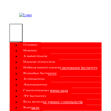
Головна
Новини
Адміністрація
Наукові підрозділи
Найважливіші наукові результати Інституту
Розробки Інституту
Аспірантура
Докторантура
Спеціалізована вчена рада
ДУ Інституту
Рада молодих учених і спеціалістів
Контакти