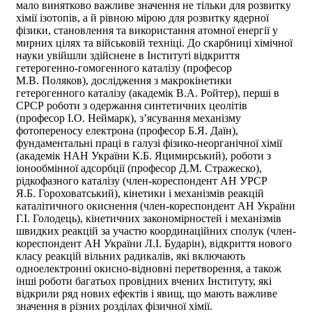
мало винятково важливе значення не тільки для розвитку
хімії ізотопів, а й рівною мірою для розвитку ядерної
фізики, становлення та використання атомної енергії у
мирних цілях та військовій техніці. До скарбниці хімічної
науки увійшли здійснене в Інституті відкриття
гетерогенно-гомогенного каталізу (професор
М.В. Поляков), дослідження з макрокінетики
гетерогенного каталізу (академік В.А. Ройтер), перші в
СРСР роботи з одержання синтетичних цеолітів
(професор І.О. Неймарк), з’ясування механізму
фотопереносу електрона (професор Б.Я. Даїн),
фундаментальні праці в галузі фізико-неорганічної хімії
(академік НАН України К.Б. Яцимирський), роботи з
іонообмінної адсорбції (професор Д.М. Стражеско),
рідкофазного каталізу (член-кореспондент АН УРСР
Я.Б. Гороховатський), кінетики і механізмів реакцій
каталітичного окиснення (член-кореспондент АН України
Г.І. Голодець), кінетичних закономірностей і механізмів
швидких реакцій за участю координаційних сполук (член-
кореспондент АН України Л.І. Бударін), відкриття нового
класу реакцій вільних радикалів, які включають
одноелектронні окисно-відновні перетворення, а також
інші роботи багатьох провідних вчених Інституту, які
відкрили ряд нових ефектів і явищ, що мають важливе
значення в різних розділах фізичної хімії.