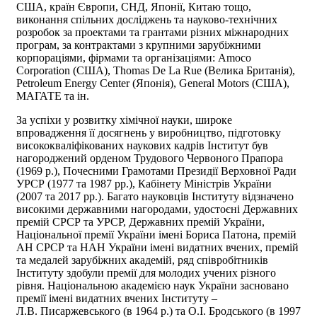
США, країн Європи, СНД, Японії, Китаю тощо,
виконання спільних досліджень та науково-технічних
розробок за проектами та грантами різних міжнародних
програм, за контрактами з крупними зарубіжними
корпораціями, фірмами та організаціями: Amoco
Corporation (США), Thomas De La Rue (Велика Британія),
Petroleum Energу Center (Японія), General Motors (США),
МАГАТЕ та ін.
За успіхи у розвитку хімічної науки, широке
впровадження її досягнень у виробництво, підготовку
висококваліфікованих наукових кадрів Інститут був
нагороджений орденом Трудового Червоного Прапора
(1969 р.), Почесними Грамотами Президії Верховної Ради
УРСР (1977 та 1987 рр.), Кабінету Міністрів України
(2007 та 2017 рр.). Багато науковців Інституту відзначено
високими державними нагородами, удостоєні Державних
премій СРСР та УРСР, Державних премій України,
Національної премії України імені Бориса Патона, премій
АН СРСР та НАН України імені видатних вчених, премій
та медалей зарубіжних академій, ряд співробітників
Інституту здобули премії для молодих учених різного
рівня. Національною академією наук України засновано
премії імені видатних вчених Інституту –
Л.В. Писаржевського (в 1964 р.) та О.І. Бродського (в 1997