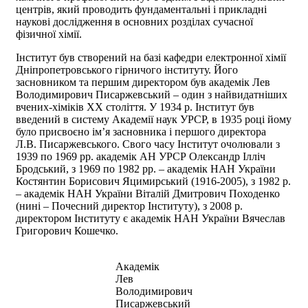
центрів, який проводить фундаментальні і прикладні
наукові дослідження в основних розділах сучасної
фізичної хімії.
Інститут був створений на базі кафедри електронної хімії
Дніпропетровського гірничого інституту. Його
засновником та першим директором був академік Лев
Володимирович Писаржевський – один з найвидатніших
вчених-хіміків ХХ століття. У 1934 р. Інститут був
введений в систему Академії наук УРСР, в 1935 році йому
було присвоєно ім’я засновника і першого директора
Л.В. Писаржевського. Свого часу Інститут очолювали з
1939 по 1969 рр. академік АН УРСР Олександр Ілліч
Бродський, з 1969 по 1982 рр. – академік НАН України
Костянтин Борисович Яцимирський (1916-2005), з 1982 р.
– академік НАН України Віталій Дмитрович Походенко
(нині – Почесний директор Інституту), з 2008 р.
директором Інституту є академік НАН України Вячеслав
Григорович Кошечко.
Академік
Лев
Володимирович
Писаржевський