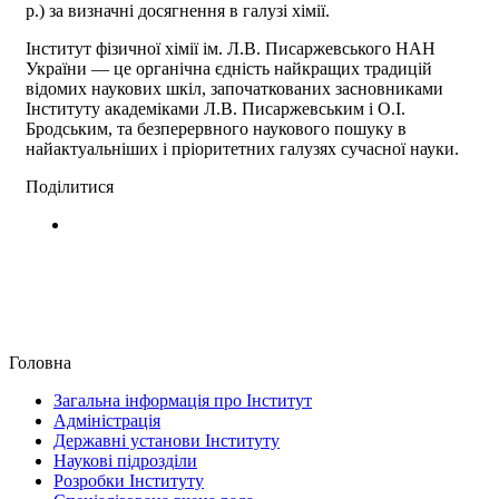
р.) за визначні досягнення в галузі хімії.
Інститут фізичної хімії ім. Л.В. Писаржевського НАН
України — це органічна єдність найкращих традицій
відомих наукових шкіл, започаткованих засновниками
Інституту академіками Л.В. Писаржевським і О.І.
Бродським, та безперервного наукового пошуку в
найактуальніших і пріоритетних галузях сучасної науки.
Поділитися
Головна
Загальна інформація про Інститут
Адміністрація
Державні установи Інституту
Наукові підрозділи
Розробки Інституту