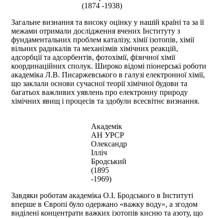
(1874 -1938)
Загальне визнання та високу оцінку у нашій країні та за її
межами отримали дослідження вчених Інституту з
фундаментальних проблем каталізу, хімії ізотопів, хімії
вільних радикалів та механізмів хімічних реакцій,
адсорбції та адсорбентів, фотохімії, фізичної хімії
координаційних сполук. Широко відомі піонерські роботи
академіка Л.В. Писаржевського в галузі електронної хімії,
що заклали основи сучасної теорії хімічної будови та
багатьох важливих уявлень про електронну природу
хімічних явищ і процесів та здобули всесвітнє визнання.
Академік
АН УРСР
Олександр
Ілліч
Бродський
(1895
-1969)
Завдяки роботам академіка О.І. Бродського в Інституті
вперше в Європі було одержано «важку воду», а згодом
виділені концентрати важких ізотопів кисню та азоту, що