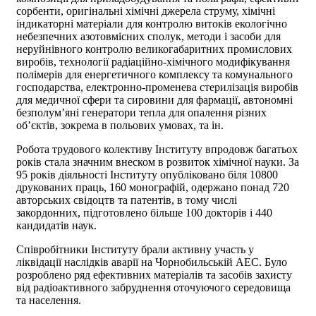
сорбенти, оригінальні хімічні джерела струму, хімічні
індикаторні матеріали для контролю витоків екологічно
небезпечних азотовмісних сполук, методи і засоби для
неруйнівного контролю великогабаритних промислових
виробів, технології радіаційно-хімічного модифікування
полімерів для енергетичного комплексу та комунального
господарства, електронно-променева стерилізація виробів
для медичної сфери та сировини для фармації, автономні
безполум’яні генератори тепла для опалення різних
об’єктів, зокрема в польових умовах, та ін.
Робота трудового колективу Інституту впродовж багатьох
років стала значним внеском в розвиток хімічної науки. За
95 років діяльності Інституту опубліковано біля 10800
друкованих праць, 160 монографій, одержано понад 720
авторських свідоцтв та патентів, в тому числі
закордонних, підготовлено більше 100 докторів і 440
кандидатів наук.
Співробітники Інституту брали активну участь у
ліквідації наслідків аварії на Чорнобильській АЕС. Було
розроблено ряд ефективних матеріалів та засобів захисту
від радіоактивного забруднення оточуючого середовища
та населення.