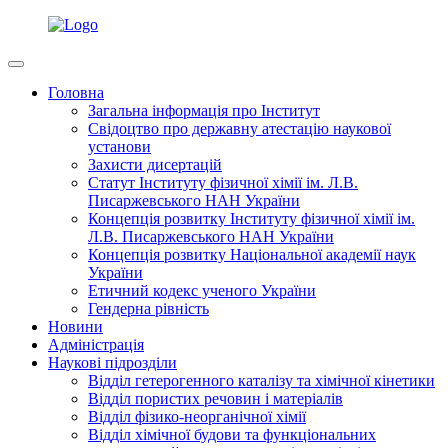
Головна
Загальна інформація про Інститут
Свідоцтво про державну атестацію наукової
установи
Захисти дисертацій
Статут Інституту фізичної хімії ім. Л.В.
Писаржевського НАН України
Концепція розвитку Інституту фізичної хімії ім.
Л.В. Писаржевського НАН України
Концепція розвитку Національної академії наук
України
Етичний кодекс ученого України
Гендерна рівність
Новини
Адміністрація
Наукові підрозділи
Відділ гетерогенного каталізу та хімічної кінетики
Відділ пористих речовин і матеріалів
Відділ фізико-неорганічної хімії
Відділ хімічної будови та функціональних