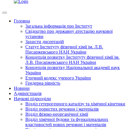
Головна
Загальна інформація про Інститут
Свідоцтво про державну атестацію наукової
установи
Захисти дисертацій
Статут Інституту фізичної хімії ім. Л.В.
Писаржевського НАН України
Концепція розвитку Інституту фізичної хімії ім.
Л.В. Писаржевського НАН України
Концепція розвитку Національної академії наук
України
Етичний кодекс ученого України
Гендерна рівність
Новини
Адміністрація
Наукові підрозділи
Відділ гетерогенного каталізу та хімічної кінетики
Відділ пористих речовин і матеріалів
Відділ фізико-неорганічної хімії
Відділ хімічної будови та функціональних
властивостей нових речовин і матеріалів