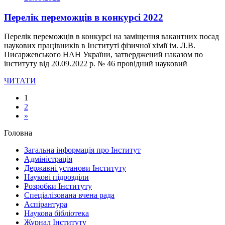
Перелік переможців в конкурсі 2022
Перелік переможців в конкурсі на заміщення вакантних посад
наукових працівників в Інституті фізичної хімії ім. Л.В.
Писаржевського НАН України, затверджений наказом по
інституту від 20.09.2022 р. № 46 провідний науковий
ЧИТАТИ
1
2
»
Головна
Загальна інформація про Інститут
Адміністрація
Державні установи Інституту
Наукові підрозділи
Розробки Інституту
Спеціалізована вчена рада
Аспірантура
Наукова бiблiотека
Журнал Інституту