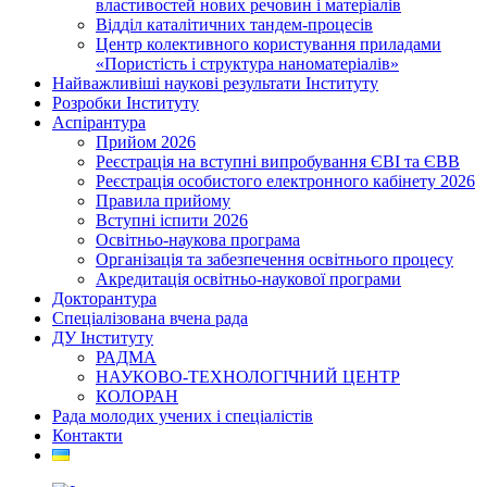
властивостей нових речовин і матеріалів
Відділ каталітичних тандем-процесів
Центр колективного користування приладами
«Пористість і структура наноматеріалів»
Найважливіші наукові результати Інституту
Розробки Інституту
Аспірантура
Прийом 2026
Реєстрація на вступні випробування ЄВІ та ЄВВ
Реєстрація особистого електронного кабінету 2026
Правила прийому
Вступні іспити 2026
Освітньо-наукова програма
Організація та забезпечення освітнього процесу
Акредитація освітньо-наукової програми
Докторантура
Спеціалізована вчена рада
ДУ Інституту
РАДМА
НАУКОВО-ТЕХНОЛОГІЧНИЙ ЦЕНТР
КОЛОРАН
Рада молодих учених і спеціалістів
Контакти