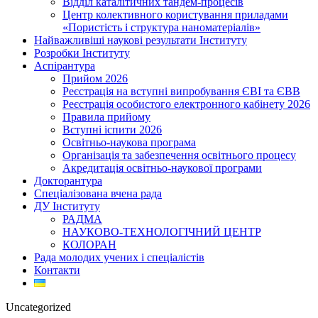
Відділ каталітичних тандем-процесів
Центр колективного користування приладами
«Пористість і структура наноматеріалів»
Найважливіші наукові результати Інституту
Розробки Інституту
Аспірантура
Прийом 2026
Реєстрація на вступні випробування ЄВІ та ЄВВ
Реєстрація особистого електронного кабінету 2026
Правила прийому
Вступні іспити 2026
Освітньо-наукова програма
Організація та забезпечення освітнього процесу
Акредитація освітньо-наукової програми
Докторантура
Спеціалізована вчена рада
ДУ Інституту
РАДМА
НАУКОВО-ТЕХНОЛОГІЧНИЙ ЦЕНТР
КОЛОРАН
Рада молодих учених і спеціалістів
Контакти
Uncategorized